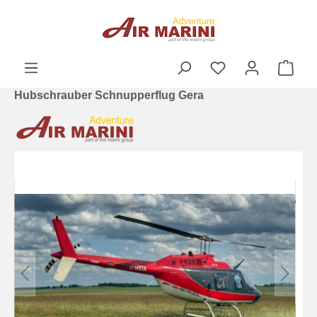
alt springen
Ware
Hubschrauber Schnupperflug Gera
Bildergalerie überspringen