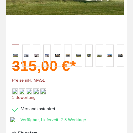
315,00 €*
Preise inkl. MwSt.
Durchschnittliche Bewertung von 5 von 5 Sternen
1 Bewertung
Versandkostenfrei
Verfügbar, Lieferzeit: 2-5 Werktage