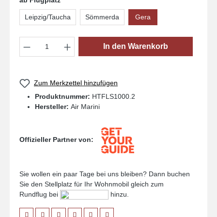
ab Flugplatz
Leipzig/Taucha
Sömmerda
Gera
Produkt Anzahl: Gib den gewünschten Wert
In den Warenkorb
Zum Merkzettel hinzufügen
Produktnummer:
HTFLS1000.2
Hersteller:
Air Marini
Offizieller Partner von:
Sie wollen ein paar Tage bei uns bleiben? Dann buchen
Sie den Stellplatz für Ihr Wohnmobil gleich zum
Rundflug bei
hinzu.