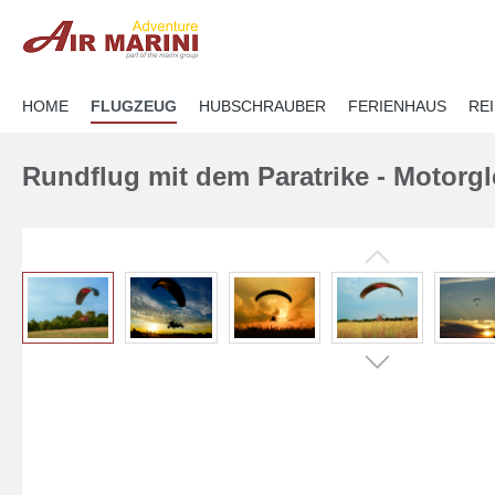
springen
Zur Hauptnavigation springen
HOME
FLUGZEUG
HUBSCHRAUBER
FERIENHAUS
RE
Rundflug mit dem Paratrike - Motorgl
Bildergalerie überspringen