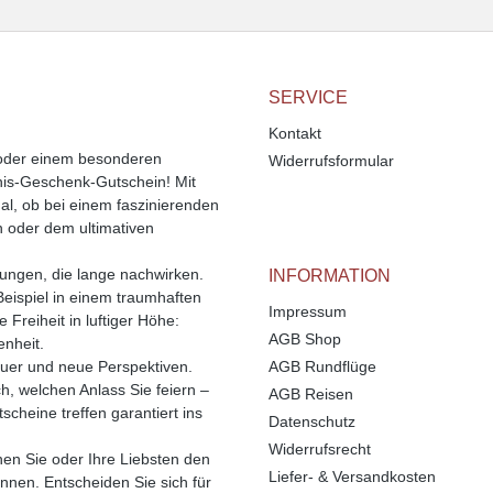
SERVICE
Kontakt
 oder einem besonderen
Widerrufsformular
bnis-Geschenk-Gutschein! Mit
l, ob bei einem faszinierenden
n oder dem ultimativen
rungen, die lange nachwirken.
INFORMATION
Beispiel in einem traumhaften
Impressum
Freiheit in luftiger Höhe:
AGB Shop
enheit.
uer und neue Perspektiven.
AGB Rundflüge
ch, welchen Anlass Sie feiern –
AGB Reisen
cheine treffen garantiert ins
Datenschutz
Widerrufsrecht
enen Sie oder Ihre Liebsten den
Liefer- & Versandkosten
önnen. Entscheiden Sie sich für