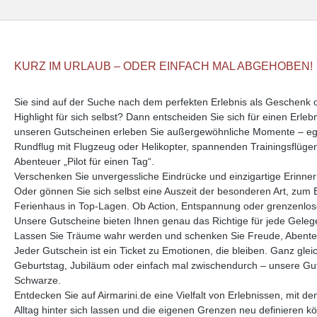
KURZ IM URLAUB – ODER EINFACH MAL ABGEHOBEN!
Sie sind auf der Suche nach dem perfekten Erlebnis als Geschenk
Highlight für sich selbst? Dann entscheiden Sie sich für einen Erle
unseren Gutscheinen erleben Sie außergewöhnliche Momente – ega
Rundflug mit Flugzeug oder Helikopter, spannenden Trainingsflüge
Abenteuer „Pilot für einen Tag“.
Verschenken Sie unvergessliche Eindrücke und einzigartige Erinne
Oder gönnen Sie sich selbst eine Auszeit der besonderen Art, zum 
Ferienhaus in Top-Lagen. Ob Action, Entspannung oder grenzenlose 
Unsere Gutscheine bieten Ihnen genau das Richtige für jede Geleg
Lassen Sie Träume wahr werden und schenken Sie Freude, Abente
Jeder Gutschein ist ein Ticket zu Emotionen, die bleiben. Ganz glei
Geburtstag, Jubiläum oder einfach mal zwischendurch – unsere Guts
Schwarze.
Entdecken Sie auf Airmarini.de eine Vielfalt von Erlebnissen, mit d
Alltag hinter sich lassen und die eigenen Grenzen neu definieren k