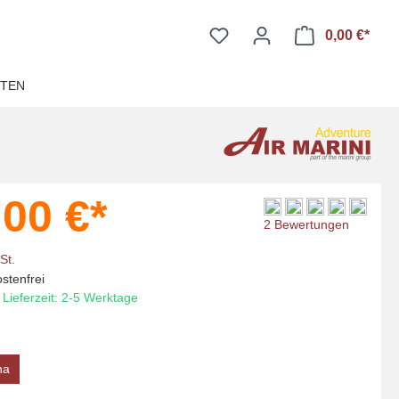
0,00 €*
Ware
ITEN
,00 €*
Durchschnittliche Bewer
2 Bewertungen
St.
stenfrei
 Lieferzeit: 2-5 Werktage
ha