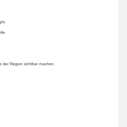
ght.
lle.
te der Region sichtbar machen.