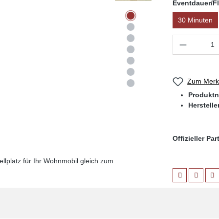
Eventdauer/Fl
30 Minuten
Produkt 
Zum Merkz
Produkt
Herstelle
Offizieller Pa
llplatz für Ihr Wohnmobil gleich zum