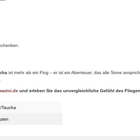
schenken.
ucha
ist mehr als ein Flug – er ist ein Abenteuer, das alle Sinne ansprich
.
marini.de
und erleben Sie das unvergleichliche Gefühl des Fliege
g/Taucha
uten