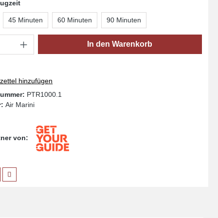
ugzeit
45 Minuten
60 Minuten
90 Minuten
Anzahl: Gib den gewünschten Wert ein oder
In den Warenkorb
ettel hinzufügen
nummer:
PTR1000.1
r:
Air Marini
rtner von: