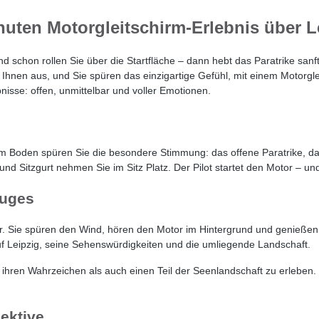
nuten Motorgleitschirm-Erlebnis über L
d schon rollen Sie über die Startfläche – dann hebt das Paratrike sanf
ter Ihnen aus, und Sie spüren das einzigartige Gefühl, mit einem Motorg
bnisse: offen, unmittelbar und voller Emotionen.
am Boden spüren Sie die besondere Stimmung: das offene Paratrike, d
 Sitzgurt nehmen Sie im Sitz Platz. Der Pilot startet den Motor – und
luges
atur. Sie spüren den Wind, hören den Motor im Hintergrund und genießen
uf Leipzig, seine Sehenswürdigkeiten und die umliegende Landschaft.
 ihren Wahrzeichen als auch einen Teil der Seenlandschaft zu erleben. 
ektive