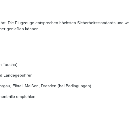
führt. Die Flugzeuge entsprechen höchsten Sicherheitsstandards und w
cher genießen können.
on Taucha)
- und Landegebühren
 Torgau, Elbtal, Meißen, Dresden (bei Bedingungen)
nenbrille empfohlen