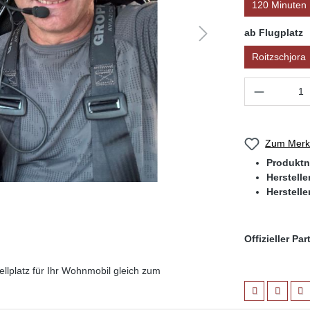
120 Minuten
ab Flugplatz
Roitzschjora
Produkt 
Zum Merkz
Produkt
Herstell
Herstelle
Offizieller Pa
llplatz für Ihr Wohnmobil gleich zum