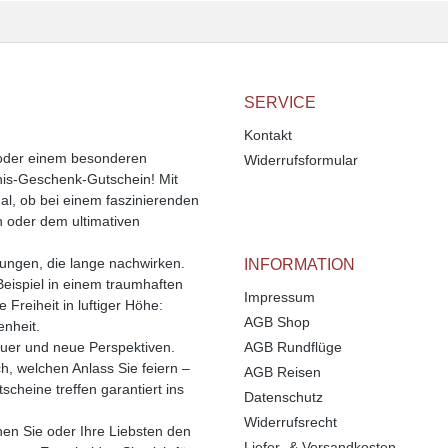
SERVICE
Kontakt
 oder einem besonderen
Widerrufsformular
bnis-Geschenk-Gutschein! Mit
l, ob bei einem faszinierenden
n oder dem ultimativen
rungen, die lange nachwirken.
INFORMATION
Beispiel in einem traumhaften
Impressum
Freiheit in luftiger Höhe:
AGB Shop
enheit.
uer und neue Perspektiven.
AGB Rundflüge
ch, welchen Anlass Sie feiern –
AGB Reisen
cheine treffen garantiert ins
Datenschutz
Widerrufsrecht
enen Sie oder Ihre Liebsten den
Liefer- & Versandkosten