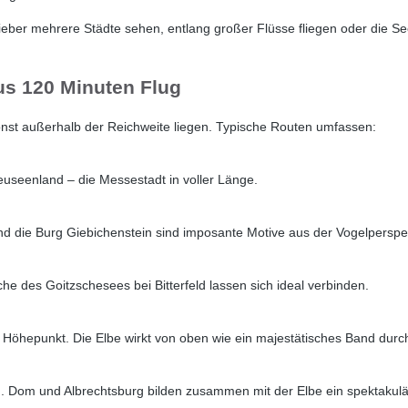
 lieber mehrere Städte sehen, entlang großer Flüsse fliegen oder die 
aus 120 Minuten Flug
 sonst außerhalb der Reichweite liegen. Typische Routen umfassen:
useenland – die Messestadt in voller Länge.
 und die Burg Giebichenstein sind imposante Motive aus der Vogelperspe
he des Goitzschesees bei Bitterfeld lassen sich ideal verbinden.
ter Höhepunkt. Die Elbe wirkt von oben wie ein majestätisches Band durc
ch. Dom und Albrechtsburg bilden zusammen mit der Elbe ein spektaku