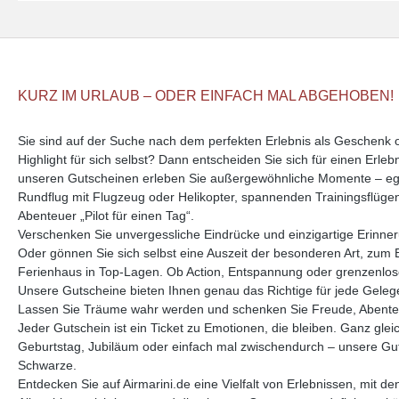
KURZ IM URLAUB – ODER EINFACH MAL ABGEHOBEN!
Sie sind auf der Suche nach dem perfekten Erlebnis als Geschenk
Highlight für sich selbst? Dann entscheiden Sie sich für einen Erle
unseren Gutscheinen erleben Sie außergewöhnliche Momente – ega
Rundflug mit Flugzeug oder Helikopter, spannenden Trainingsflüge
Abenteuer „Pilot für einen Tag“.
Verschenken Sie unvergessliche Eindrücke und einzigartige Erinne
Oder gönnen Sie sich selbst eine Auszeit der besonderen Art, zum 
Ferienhaus in Top-Lagen. Ob Action, Entspannung oder grenzenlose 
Unsere Gutscheine bieten Ihnen genau das Richtige für jede Geleg
Lassen Sie Träume wahr werden und schenken Sie Freude, Abente
Jeder Gutschein ist ein Ticket zu Emotionen, die bleiben. Ganz glei
Geburtstag, Jubiläum oder einfach mal zwischendurch – unsere Guts
Schwarze.
Entdecken Sie auf Airmarini.de eine Vielfalt von Erlebnissen, mit d