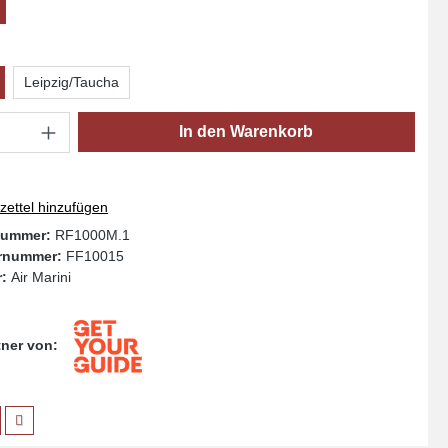
Leipzig/Taucha
Anzahl: Gib den gewünschten Wert ein oder
In den Warenkorb
ettel hinzufügen
nummer:
RF1000M.1
ernummer:
FF10015
r:
Air Marini
rtner von: