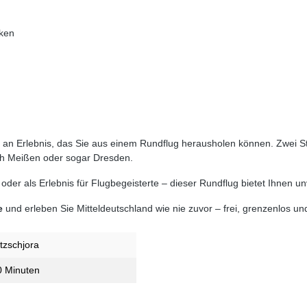
nken
n Erlebnis, das Sie aus einem Rundflug herausholen können. Zwei Stund
ach Meißen oder sogar Dresden.
der als Erlebnis für Flugbegeisterte – dieser Rundflug bietet Ihnen 
e
und erleben Sie Mitteldeutschland wie nie zuvor – frei, grenzenlos und
tzschjora
0 Minuten