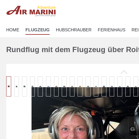
springen
Zur Hauptnavigation springen
HOME
FLUGZEUG
HUBSCHRAUBER
FERIENHAUS
RE
Rundflug mit dem Flugzeug über Roi
Bildergalerie überspringen