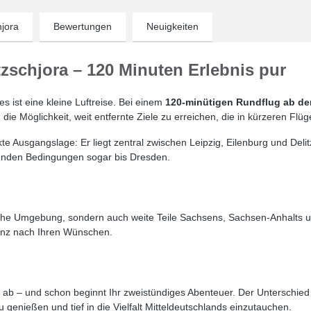
hjora
Bewertungen
Neuigkeiten
zschjora – 120 Minuten Erlebnis pur
s ist eine kleine Luftreise. Bei einem
120-minütigen Rundflug ab de
die Möglichkeit, weit entfernte Ziele zu erreichen, die in kürzeren Fl
ekte Ausgangslage: Er liegt zentral zwischen Leipzig, Eilenburg und Deli
senden Bedingungen sogar bis Dresden.
nahe Umgebung, sondern auch weite Teile Sachsens, Sachsen-Anhalts u
anz nach Ihren Wünschen.
 ab – und schon beginnt Ihr zweistündiges Abenteuer. Der Unterschie
genießen und tief in die Vielfalt Mitteldeutschlands einzutauchen.