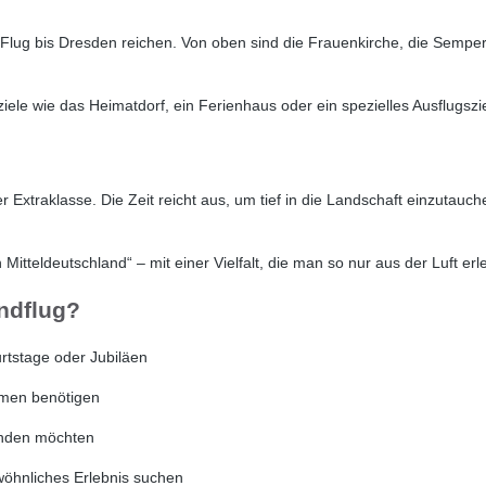
lug bis Dresden reichen. Von oben sind die Frauenkirche, die Sempero
ele wie das Heimatdorf, ein Ferienhaus oder ein spezielles Ausflugszi
er Extraklasse. Die Zeit reicht aus, um tief in die Landschaft einzutau
Mitteldeutschland“ – mit einer Vielfalt, die man so nur aus der Luft er
ndflug?
rtstage oder Jubiläen
nahmen benötigen
binden möchten
öhnliches Erlebnis suchen