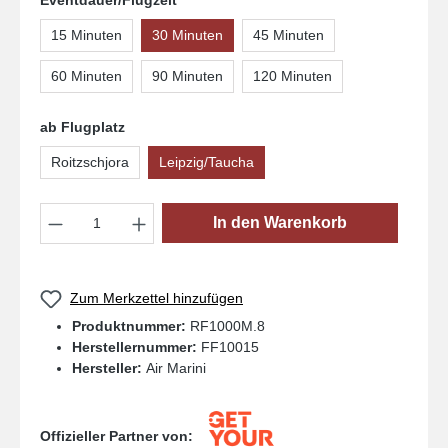
Eventdauer/Flugzeit
15 Minuten
30 Minuten
45 Minuten
60 Minuten
90 Minuten
120 Minuten
ab Flugplatz
Roitzschjora
Leipzig/Taucha
Produkt Anzahl: Gib den gewünschten Wert
In den Warenkorb
Zum Merkzettel hinzufügen
Produktnummer:
RF1000M.8
Herstellernummer:
FF10015
Hersteller:
Air Marini
Offizieller Partner von: