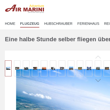
springen
Zur Hauptnavigation springen
HOME
FLUGZEUG
HUBSCHRAUBER
FERIENHAUS
RE
Eine halbe Stunde selber fliegen übe
Bildergalerie überspringen