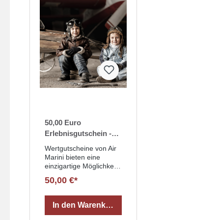
50,00 Euro
Erlebnisgutschein -
Wertgutschein
Wertgutscheine von Air
Marini bieten eine
einzigartige Möglichkeit,
unvergessliche
50,00 €*
Erlebnisse zu
verschenken. Ob für
einen atemberaubenden
In den Warenkorb
Rundflug über Leipzig,
einen erholsamen