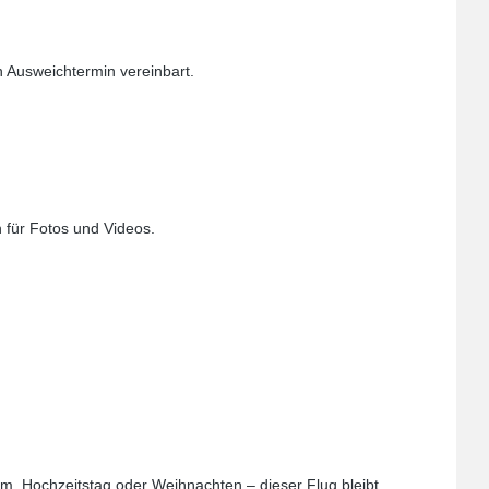
n Ausweichtermin vereinbart.
 für Fotos und Videos.
äum, Hochzeitstag oder Weihnachten – dieser Flug bleibt