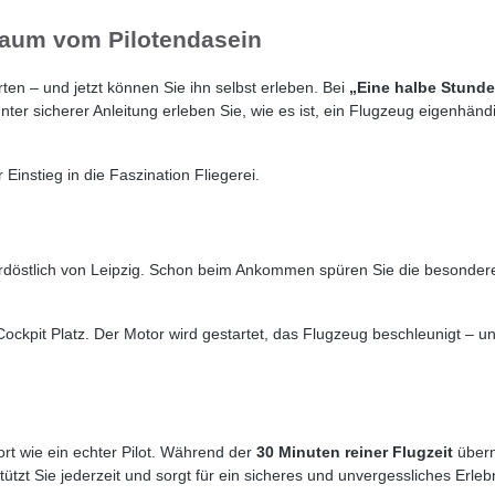
Traum vom Pilotendasein
en – und jetzt können Sie ihn selbst erleben. Bei
„Eine halbe Stunde 
er sicherer Anleitung erleben Sie, wie es ist, ein Flugzeug eigenhändi
 Einstieg in die Faszination Fliegerei.
nordöstlich von Leipzig. Schon beim Ankommen spüren Sie die besonder
Cockpit Platz. Der Motor wird gestartet, das Flugzeug beschleunigt 
ort wie ein echter Pilot. Während der
30 Minuten reiner Flugzeit
übern
tzt Sie jederzeit und sorgt für ein sicheres und unvergessliches Erlebn