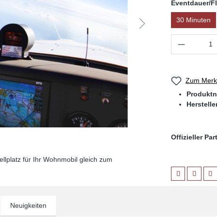
Eventdauer/Fl
30 Minuten
Produkt 
Zum Merkz
Produkt
Herstelle
Offizieller Pa
llplatz für Ihr Wohnmobil gleich zum
Neuigkeiten