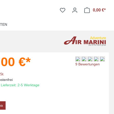
0,00 €*
Ware
ITEN
,00 €*
Durchschnittliche Bewer
9 Bewertungen
St.
stenfrei
 Lieferzeit: 2-5 Werktage
ha