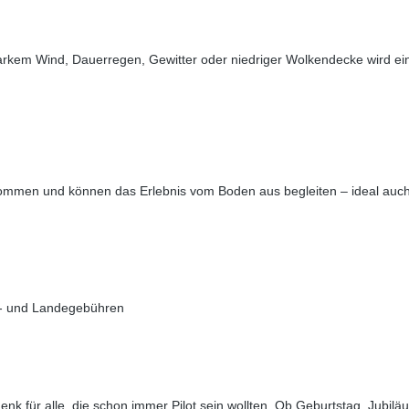
tarkem Wind, Dauerregen, Gewitter oder niedriger Wolkendecke wird ei
llkommen und können das Erlebnis vom Boden aus begleiten – ideal auch
art- und Landegebühren
henk für alle, die schon immer Pilot sein wollten. Ob Geburtstag, Jubil