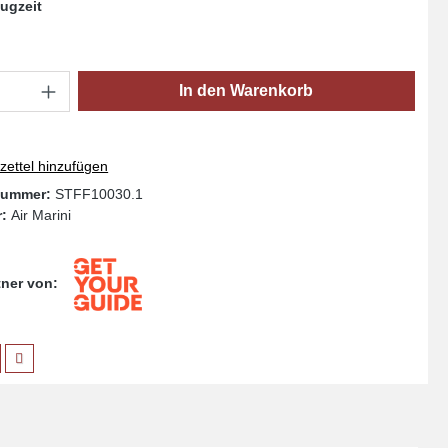
ugzeit
Anzahl: Gib den gewünschten Wert ein oder
In den Warenkorb
ettel hinzufügen
nummer:
STFF10030.1
r:
Air Marini
rtner von: